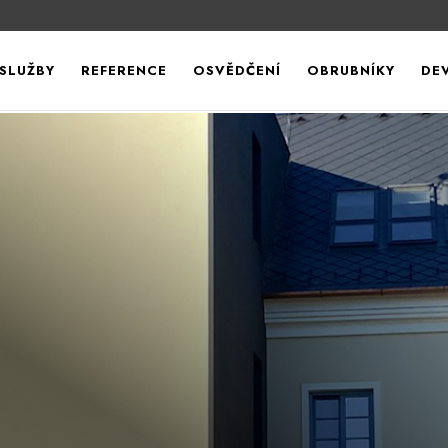
SLUŽBY
REFERENCE
OSVĚDČENÍ
OBRUBNÍKY
DE
tvorů, klempířske konstrukce, výměna střešní krytiny,