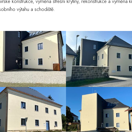
ířske konstrukce, výměna střešní krytiny, rekonstrukce a výměna kr
sobního výtahu a schodiště.