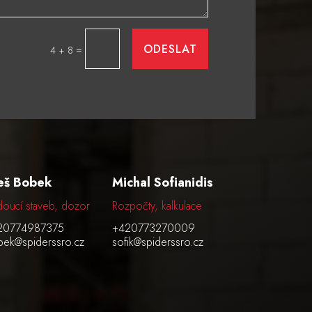
ODESLAT
=
4 + 8
eš Bobek
Michal Sofianidis
oucí staveb, dozor
Rozpočty, kalkulace
20774987375
+420773270009
ek@spiderssro.cz
sofik@spiderssro.cz