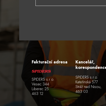
Alternative:
Fakturační adresa
Kancelář,
korespondenc
SPIDERS s.r.o.
SPIDERS s.r.o.
Kateřinská 577
Vesec 344
Stráž nad Nisou,
Liberec 25
463 03
463 12