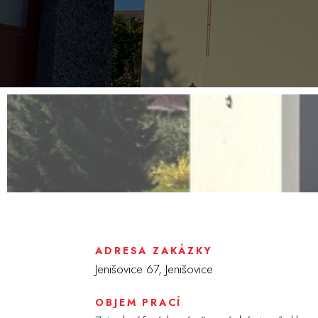
rekonstrukce a výměna krovu, kom
včetně nového osobního výtahu a 
ADRESA ZAKÁZKY
Jenišovice 67, Jenišovice
OBJEM PRACÍ