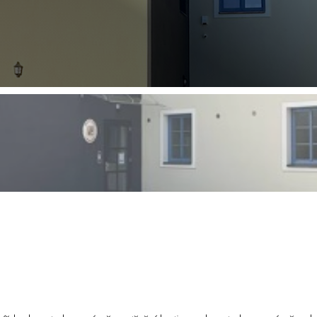
pletní rekonstrukce vnitřních psrostor, výstavba přís
schodiště.