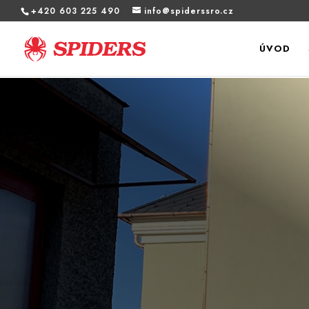
+420 603 225 490
info@spiderssro.cz
ÚVOD
Zateplení fasády, výměna výplní o