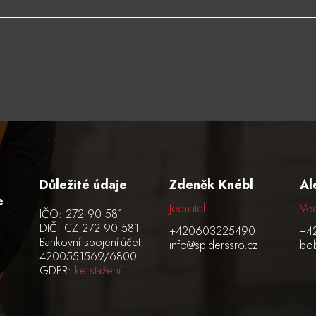
Důležité údaje
Zdeněk Knébl
Al
e
Jednatel
Ved
IČO: 272 90 581
DIČ: CZ 272 90 581
+420603225490
+4
Bankovní spojení-účet:
info@spiderssro.cz
bob
4200551569/6800
GDPR:
ke stažení