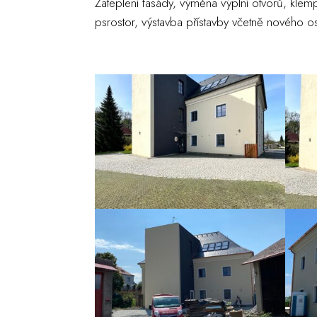
Zateplení fasády, výměna výplní otvorů, klemp
psrostor, výstavba přístavby včetně nového o